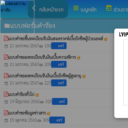
arrow_back_ios
apps
today
กลับหน้าแรก
เมนูหลัก
ส่วนรา
แบบฟอร์มคำร้อง
folder
เท
แบบคำขอขึ้นทะเบียนรับเงินสงเคราะห์เบี้ยยังชีพผู้ป่วยเอดส์
whatshot
21 มกราคม 2567
193
แชร์
event
visibility
แบบคำขอลงทะเบียนรับเงินเบีัยความพิการ
whatshot
21 มกราคม 2567
209
แชร์
event
visibility
แบบคำขอลงทะเบียนรับเงินเบี้ยยังชีพผู้สูงอายุ
whatshot
21 มกราคม 2567
227
แชร์
event
visibility
แบบคำร้องทั่วไป
whatshot
19 มิถุนายน 2562
325
แชร์
event
visibility
แบบคำขอข้อมูลข่าวสาร
whatshot
15 ตุลาคม 2561
309
แชร์
event
visibility