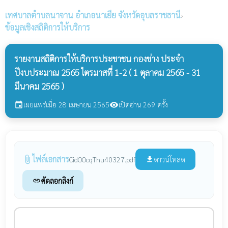
เทศบาลตำบลนาจาน
อำเภอนาเยีย จังหวัดอุบลราชธานี
›
ข้อมูลเชิงสถิติการให้บริการ
รายงานสถิติการให้บริการประชาชน กองช่าง ประจำ
ปีงบประมาณ 2565 ไตรมาสที่ 1-2 ( 1 ตุลาคม 2565 - 31
มีนาคม 2565 )
เผยแพร่เมื่อ 28 เมษายน 2565
เปิดอ่าน 269 ครั้ง
event
visibility
ไฟล์เอกสาร
attach_file
ดาวน์โหลด
CidOOcqThu40327.pdf
file_download
คัดลอกลิงก์
link