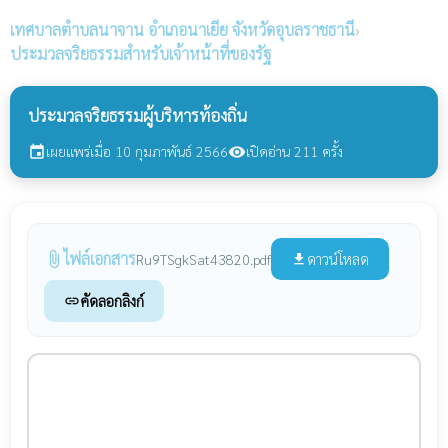
เทศบาลตำบลนาจาน
อำเภอนาเยีย จังหวัดอุบลราชธานี
›
ประมวลจริยธรรมสำหรับเจ้าหน้าที่ของรัฐ
ประมวลจริยธรรมผู้บริหารท้องถิ่น
เผยแพร่เมื่อ 10 กุมภาพันธ์ 2566
เปิดอ่าน 211 ครั้ง
event
visibility
ไฟล์เอกสาร
attach_file
ดาวน์โหลด
Ru9TSgkSat43820.pdf
file_download
คัดลอกลิงก์
link