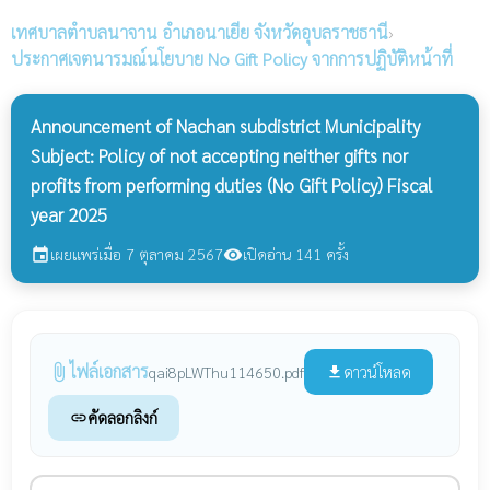
เทศบาลตำบลนาจาน
อำเภอนาเยีย จังหวัดอุบลราชธานี
›
ประกาศเจตนารมณ์นโยบาย No Gift Policy จากการปฏิบัติหน้าที่
Announcement of Nachan subdistrict Municipality
Subject: Policy of not accepting neither gifts nor
profits from performing duties (No Gift Policy) Fiscal
year 2025
เผยแพร่เมื่อ 7 ตุลาคม 2567
เปิดอ่าน 141 ครั้ง
event
visibility
ไฟล์เอกสาร
attach_file
ดาวน์โหลด
qai8pLWThu114650.pdf
file_download
คัดลอกลิงก์
link