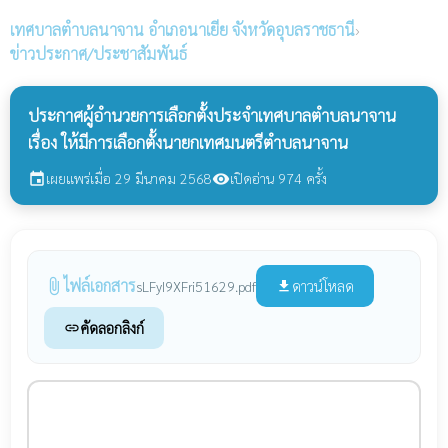
เทศบาลตำบลนาจาน
อำเภอนาเยีย จังหวัดอุบลราชธานี
›
ข่าวประกาศ/ประชาสัมพันธ์
ประกาศผู้อำนวยการเลือกตั้งประจำเทศบาลตำบลนาจาน
เรื่อง ให้มีการเลือกตั้งนายกเทศมนตรีตำบลนาจาน
เผยแพร่เมื่อ 29 มีนาคม 2568
เปิดอ่าน 974 ครั้ง
event
visibility
ไฟล์เอกสาร
attach_file
ดาวน์โหลด
sLFyI9XFri51629.pdf
file_download
คัดลอกลิงก์
link