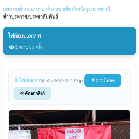
เทศบาลตำบลนาจาน
อำเภอนาเยีย จังหวัดอุบลราชธานี
›
ข่าวประกาศ/ประชาสัมพันธ์
ไฟล์แนบเอกสาร
เปิดอ่าน 85 ครั้ง
visibility
ไฟล์เอกสาร
attach_file
ดาวน์โหลด
jhhGwB6Wed25115.jpg
file_download
คัดลอกลิงก์
link