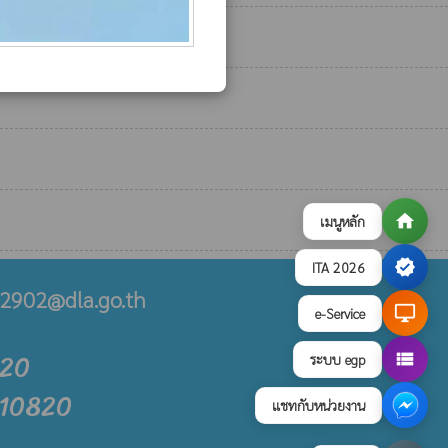
home
เมนูหลัก
verified
ITA 2026
2902@dla.go.th
desktop_windows
e-Service
820
view_list
ระบบ egp
210820
แชทกับหน่วยงาน