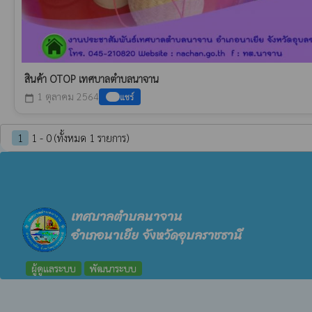
สินค้า OTOP เทศบาลตำบลนาจาน
1 ตุลาคม 2564
แชร์
calendar_today
1
1 - 0 (ทั้งหมด 1 รายการ)
เทศบาลตำบลนาจาน
อำเภอนาเยีย จังหวัดอุบลราชธานี
ผู้ดูแลระบบ
พัฒนาระบบ