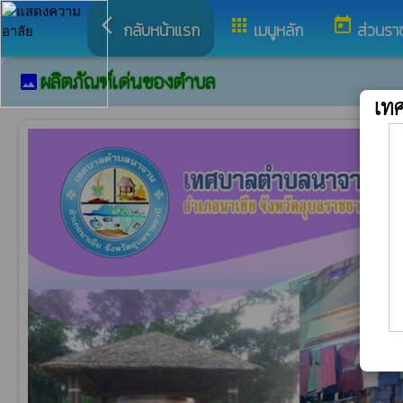
arrow_back_ios
apps
today
กลับหน้าแรก
เมนูหลัก
ส่วนรา
ผลิตภัณฑ์เด่นของตำบล
image
เท