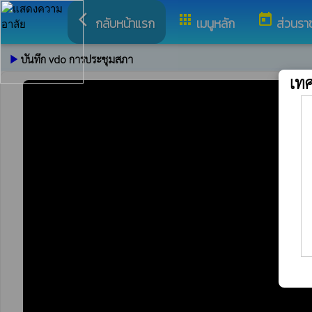
arrow_back_ios
apps
today
กลับหน้าแรก
เมนูหลัก
ส่วนรา
play_arrow
บันทึก vdo การประชุมสภา
เท